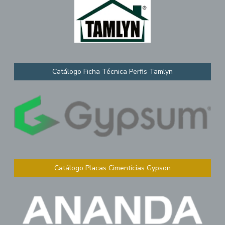
Catálogo Ficha Técnica Perfis Tamlyn
Catálogo Placas Cimentícias Gypson