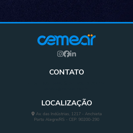
CONTATO
(51) 3061-5990
(51) 98018-7672
vendas@cemear.com.br
LOCALIZAÇÃO
Av. das Indústrias, 1217 - Anchieta
Porto Alegre/RS - CEP: 90200-290