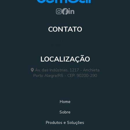
CONTATO
(51) 3061-5990
(51) 98018-7672
vendas@cemear.com.br
LOCALIZAÇÃO
Av. das Indústrias, 1217 - Anchieta
Porto Alegre/RS - CEP: 90200-290
Home
Sobre
Produtos e Soluções