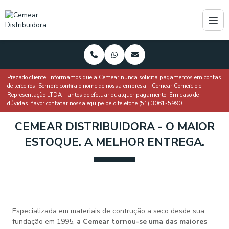
Prezado cliente: informamos que a Cemear nunca solicita pagamentos em contas
de terceiros. Sempre confira o nome de nossa empresa - Cemear Comércio e
Representação LTDA - antes de efetuar qualquer pagamento. Em caso de
dúvidas, favor contatar nossa equipe pelo telefone (51) 3061-5990.
CEMEAR DISTRIBUIDORA - O MAIOR
ESTOQUE. A MELHOR ENTREGA.
Especializada em materiais de contrução a seco desde sua
fundação em 1995,
a Cemear tornou-se uma das maiores