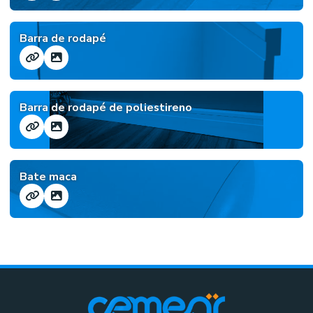
Barra de rodapé
Barra de rodapé de poliestireno
Bate maca