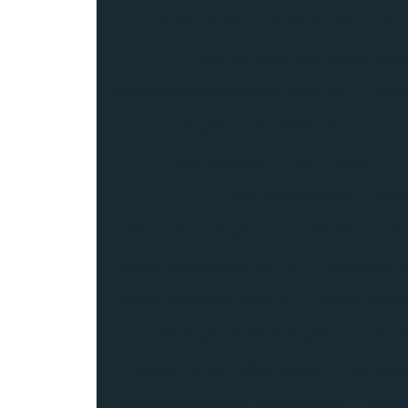
Forro colméia
Forro de gesso acar
Forro de gesso acartonado instal
Forro de gesso acartonado preço m2
Forro
Forro gesso com película de pvc
Fo
Forro metálico
Forro mineral
F
Forro mineral preço
Forro
Forro modular de gesso com película
Forr
Gesso acartonado preço m2
Gesso acarto
Gesso acartonado valor m2
Gesso com pe
Instalação de obras de gesso
Insta
Instalação de piso vinílico clicado
Instalaçã
Isolamento acústico para escritório
Isolam