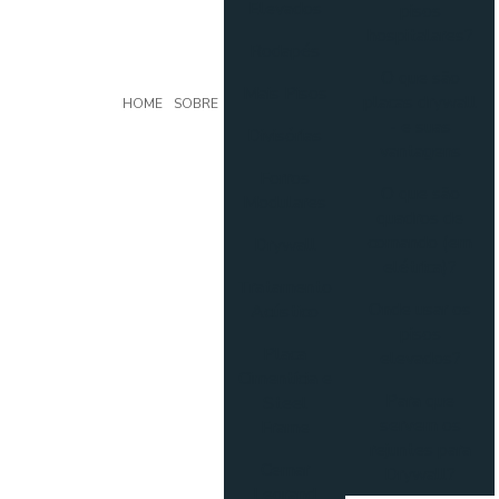
Elevados
pisos
hospitalares?
Rodapés
O que são
Mais Pisos
placas drywall
HOME
SOBRE
- e suas
Divisórias
vantagens
Forros
O que são
Modulares
quadros de
comando (em
Drywall
elétrica)?
Tratamento
Onde usar os
Acústico
pisos
Placa
elevados?
Cimentícia e
Para que
Steel
servem os
Frame
rejuntes para
Cemar
Drywall?
Legrand