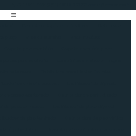
(51) 3061-5990
(51) 98018-7672
vendas@cemear.com.br
rodapé
Barra de rodapé de poliestireno
Bate maca
a preço
Brise de alumínio
Brise metálico
Carpete para escritório
Carpete escritório placa
 placas para escritório
Comprar piso vinilico em regua
imão bate maca
Distribuidor brise Hunter Douglas
ribuidor de divisória eucatex
Distribuidor de drywall
dor de gesso acartonado
Distribuidor de perfil clicado
or de pisos laminados
Distribuidor de placa drywall
tribuidora de piso laminado
Distribuidora de piso vinílico
odapé poliestireno
Divisoria para escritorio de advocacia