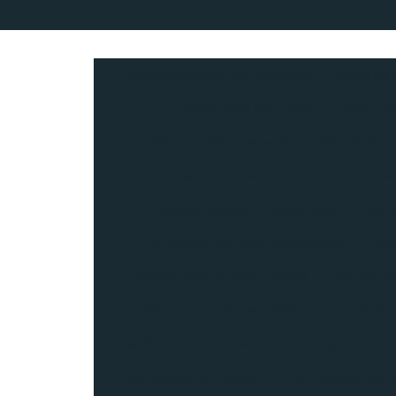
Acessórios para piso laminado
Barra de 
Bate maca hospitalar
Bate mac
Brise metálico fachada
Brise WPC
Carpete para escritório preço
Carpete em
Comprar rodapé de polietileno
Corr
Distribuidor de brise Screenpanel
Dist
Distribuidor de forro mineral
Distribui
Distribuidor de piso vinílico
Distribuid
Distribuidora de drywall porto alegre
Dis
Distribuidora de rodapé
Distribuidora de r