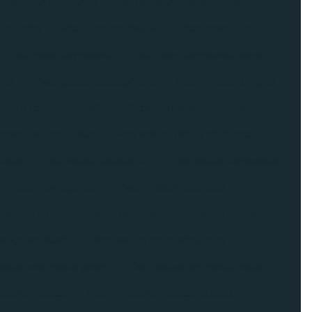
iso manta hospitalar
Piso em manta instalado
 externo
Piso modular de pvc
Piso monolítico
Piso para playground
Piso para playground preço
iva
Piso quadra poliesportiva
Piso vinílico comprar
inílico concreto
Piso vinílico concreto queimado
 condutivo hospitalar
Piso vinílico direto da fábrica
ábrica
Piso vinílico fabricante
Piso vinílico fornecedor
o vinílico homogêneo
Piso vinílico hospitalar
so vinílico hospitalar preço
Piso vinílico para hotel
nílico instalado
Piso vinílico instalado preço
inilico em manta preço
Piso vinilico em manta valor
ílico em placas
Piso vinílico em placas 60x60