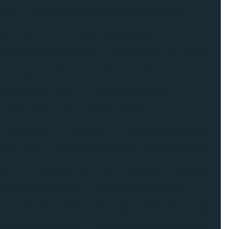
tonado
Forro de gesso acartonado colocado preço
ado preço
Forro de gesso acartonado preço
 de gesso acartonado valor
Forro de gesso com película
rro de isopor preço
Forro de isopor preço metro
orro mineral 625x625
Forro mineral orçamento
 mineral valor
Forro modular de gesso
o modular preto
Forro preto
Gesso acartonado preço
nado valor
Gesso acartonado valor do metro quadrado
lícula
Instalação de drywall
Instalação de fachadas
lação de piso hospitalar
Instalação de piso vinílico
o de piso vinílico colado
Instalação de piso vinílico preço
ento acústico madeira
Isolamento acústico para teatro