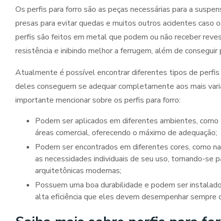
Os perfis para forro são as peças necessárias para a susp
presas para evitar quedas e muitos outros acidentes caso 
perfis são feitos em metal que podem ou não receber reve
resistência e inibindo melhor a ferrugem, além de conseguir
Atualmente é possível encontrar diferentes tipos de perfis
deles conseguem se adequar completamente aos mais varia
importante mencionar sobre os perfis para forro:
Podem ser aplicados em diferentes ambientes, como escritórios, casas, hospitais, escolas e também em
áreas comercial, oferecendo o máximo de adequação;
Podem ser encontrados em diferentes cores, como natural e o preto, para que se adequem completamente
as necessidades individuais de seu uso, tornando-se p
arquitetônicas modernas;
Possuem uma boa durabilidade e podem ser instalados mesmo em forros removíveis, sem deixar a desejar na
alta eficiência que eles devem desempenhar sempre q