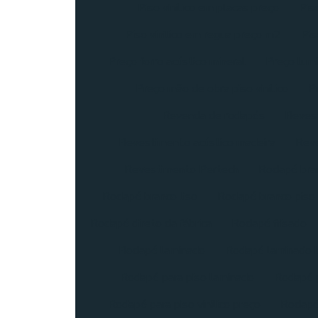
Piso vinílico em placas preço
Pis
Piso vinilico em regua preço m2
Pis
Preço forro acústico mineral
Preço lumi
Preço mão de obra piso vinílico
Pr
Revenda de rodapés
Reves
Revestimento acústico madeira
Reve
Revestimento Pertech
Rodapé bra
Rodapé branco liso
Rodapé branco piso v
Rodapé direto da fábrica
Rodapé frisado
Rodapé laminado
Rodapé laminado 
Rodapé para piso laminado
Rodapé p
Rodapé para piso vinilico preço
Rodapé 