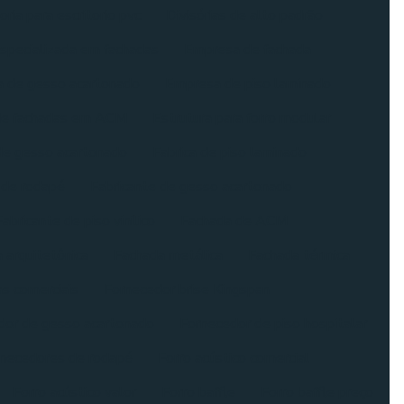
oria para escritorio pvc
Divisórias de alto padrão
specializada em fachadas
Empresa de fachada
 de gesso acartonado
Empresa de piso laminado
de fachadas em ACM
Estrutura para forro modular
 de gesso acartonado
Fabrica de piso laminado
 de rodapé
Fabricante de gesso acartonado
Fabricante de piso vinílico
Fachada de ACM
 arquitetônica
Fachada metálica
Fachada térmica
s comerciais
Fornecedor brise Kingspan
dor de gesso acartonado
Fornecedor de piso hospitalar
necedores de rodapé
Forro acústico comercial
Forro acústico valor
Forro baffle
Forro baffle preço