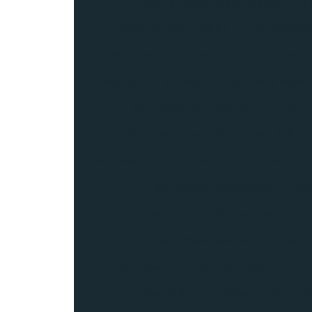
Piso em manta emborrachado
P
Piso em manta vinílica
Piso modular
Piso monolítico preço
Piso para pet
Piso podotátil preço
Piso quadra esport
Piso vinílico comprar online
Piso v
Piso vinílico condutivo
Piso vinílico
Piso vinílico para escritório
Piso vinílico f
Piso vinílico heterogêneo
Pis
Piso vinílico hospitalar em manta
Pi
Piso vinilico importado
Piso vi
Piso vinilico em manta comprar
Piso v
Piso vinílico monolítico
Piso vin