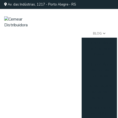
Av. das Indústrias, 1217 - Porto Alegre - RS
BLOG
A importância
da fita para
drywall
A importância
das portas
montadas
As vantagens
do isolamento
acústico
Benefícios do
piso vinílico