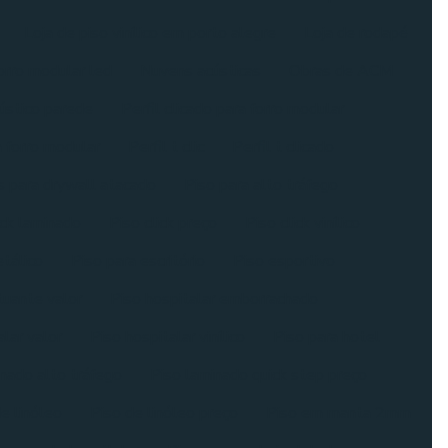
Loja de piso vinílico em porto alegre
Loja de rodapé
orro modular led
Nuvens acústicas
Obras de ACM
ústico parede
Perfil clicado para forro modular
a forro modular
Perfil t clic
Perfil t clicado
s para drywall atacado
Piso para alto tráfego
ick laminado
Piso click preço
Piso click vinílico
tálico
Piso para escritório
Piso esportivo
tuante valor
Piso hospitalar emborrachado
alar valor
Piso hospitalar vinílico
Piso para hotel
nado alto tráfego
Piso laminado quick step preço
e linóleo
Piso de linóleo preço
Piso em manta 2mm