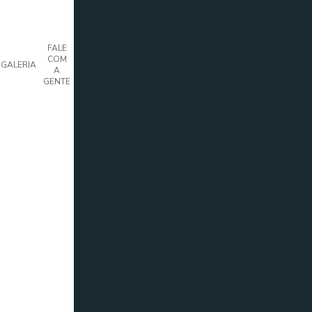
Loja de piso laminado
Loja de piso vinílico
Luminária para forro modular
Luminária f
FALE
COM
GALERIA
A
Orçamento piso vinílico
Painel ac
GENTE
Perfil drywall fábrica
Perfil par
Perfil t para forro modular
Perfi
Piso alto tráfego comercial
Piso cl
Piso condutivo
Piso elevado me
Piso flutuante preço
Piso flu
Piso hospitalar instalação
Piso hospit
Piso laminado alto padrao
Piso lami
Piso laminado resistente a umidade
Piso d