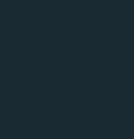
o vinilico em regua
Piso vinilico em regua preço
o vinílico valor instalado
Placa de gesso modular
nária para forro modular
Preço m2 drywall instalado
eço piso vinilico em manta
Retrofit de fachada
timento em ACM
Revestimento acústico
stimento acústico piso
Revestimento de fachada
nco
Rodapé branco 10cm
Rodapé branco alto
inílico
Rodapé branco preço
Rodapé branco valor
Rodapé frisado branco
Rodapé frisado de poliestireno
branco
Rodapé laminado preço
Rodapé lavável
ara piso laminado preço
Rodapé para piso vinílico
de poliestireno 15 cm
Rodapé de poliestireno 7cm