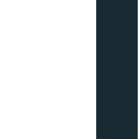
Como é feita a
montagem de
Placas de
Gesso na sua
obra?
Conheça
algumas
vantagens do
forro mineral
Conheça o forro
mineral preto
Diferentes
tipos de
divisórias de
escritório
Diferentes
tipos de forro