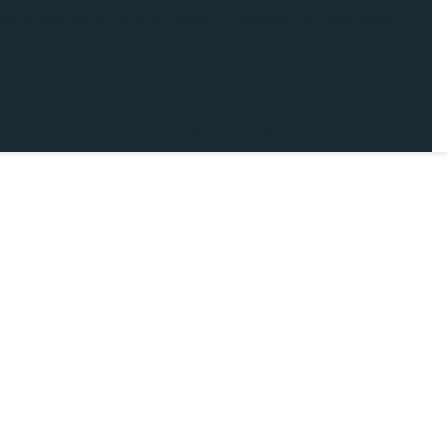
e poliestireno a prova d água
Rodapé de polietileno
 de polietileno 7 cm
Rodapé de polietileno preço
o acústico
Tratamento acústico para escritório
mento acústico parede
Valor piso vinilico em manta