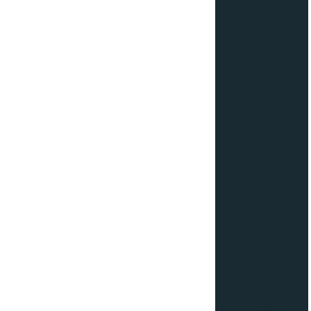
Quando
escolher
paredes de
gesso para sua
obra ou reforma
Quando utilizar
lã de vidro na
sua obra
Saiba mais
sobre os Pisos
Forbo
Saiba mais
sobre: parede
de gesso
acartonado
Tipos de
divisórias de
banheiros