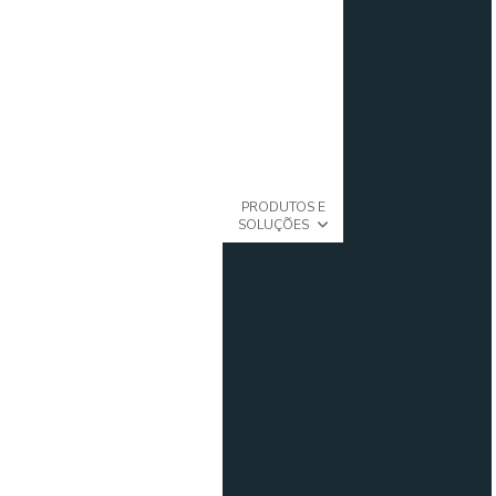
removível
Mantas
acústicas
Mude seu
ambiente com
pisos
laminados
PRODUTOS E
SOLUÇÕES
O que é
construção em
Pisos
Steel Frame?
Pisos
O que é gesso
Vinílicos
acartonado?
Pisos
O que é Perfil
Laminados
para Forro
Carpetes
Mineral?
Pisos
O que são