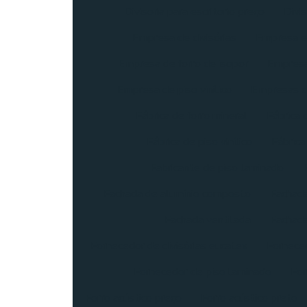
Divisoria para escritorio preço
Divis
Empresa de divisórias
Empresa e
Empresa de forro de isopor
Empresa
Empresa de piso vinílico
Empresas 
Fábrica de forro mineral
Fábrica
Fábrica de piso vinílico
Fábrica
Fabricante de piso laminado
Fachada de alumínio composto
Fachada
Fachada ventilada
Fachada
Fornecedor de divisórias eucatex
Fornece
Fornecedor de piso laminado
For
Forro acústico preço
Forro acústico preto