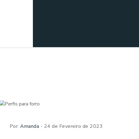
Rodapé de poliestireno branco
Rodapé d
Rodapé de polietileno 10 cm
Rodapé
Rodapé a prova d água
Tratament
Tratamento acústico para igreja
Trata
Por:
Amanda
- 24 de Fevereiro de 2023