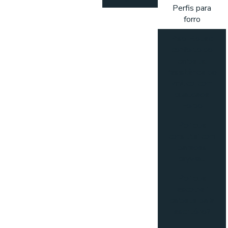
Perfis para
forro
Piso Flotex:
conforto do
carpete,
resistência do
vinílico, com
qualidade
Forbo
Por que
construir com
paredes
drywall
Por que
escolher
carpete para
escritório?