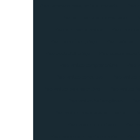
Piso laminado resistente a umidade
Piso d
Piso em manta emborrachado
P
Piso em manta vinílica
Piso modular
Piso monolítico preço
Piso para pet
Piso podotátil preço
Piso quadra esport
Piso vinílico comprar online
Piso v
Piso vinílico condutivo
Piso vinílico
Piso vinílico para escritório
Piso vinílico f
Piso vinílico heterogêneo
Pis
Piso vinílico hospitalar em manta
Pi
Piso vinilico importado
Piso vi
Piso vinilico em manta comprar
Piso v