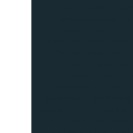
Piso vinílico monolítico
Piso vin
Piso vinílico em placas preço
Pis
Piso vinilico em regua preço m2
Pis
Preço forro acústico mineral
Preço lumi
Preço mão de obra piso vinílico
Pr
Revenda de rodapés
Reves
Revestimento acústico madeira
Reve
Revestimento Pertech
Rodapé bra
Rodapé branco liso
Rodapé branco piso v
Rodapé direto da fábrica
Rodapé frisado
Rodapé laminado
Rodapé laminado 
Rodapé para piso laminado
Rodapé p