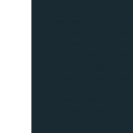
Distribuidora de rodapé
Distribuidora de r
Divisoria para escritorio preço
Divis
Empresa de divisórias
Empresa e
Empresa de forro de isopor
Empresa
Empresa de piso vinílico
Empresas 
Fábrica de forro mineral
Fábrica
Fábrica de piso vinílico
Fábrica
Fabricante de piso laminado
Fachada de alumínio composto
Fachada
Fachada ventilada
Fachada
Fornecedor de divisórias eucatex
Fornece