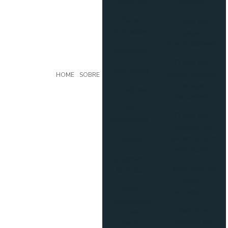
Carpetes
Mineral?
Pisos
O que são
Elevados
pisos
hospitalares?
Rodapés
O que são
Mais Pisos
placas drywall
HOME
SOBRE
- e suas
Divisórias
vantagens
Forros
O que são
Modulares
quadros de
comando (em
Drywall
elétrica)?
Tratamento
Onde usar os
Acústico
pisos
Placa
elevados?
Cimentícia e
Para que
Steel
servem os
Frame