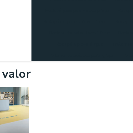
Rodapé para piso vinilico preço
Rodapé 
Rodapé de poliestireno branco
Rodapé d
Rodapé de polietileno 10 cm
Rodapé
Rodapé a prova d água
Tratament
Tratamento acústico para igreja
Trata
 valor