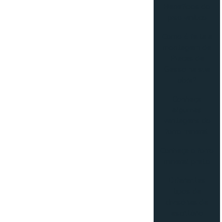
Benefícios do
piso vinílico
Como é feita a
montagem de
Placas de
Gesso na sua
obra?
Conheça
algumas
vantagens do
forro mineral
Conheça o forro
mineral preto
Diferentes
tipos de
divisórias de
escritório