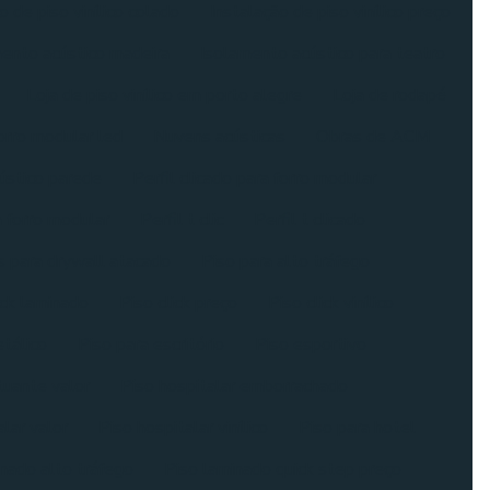
o de piso vinílico colado
Instalação de piso vinílico preço
ento acústico madeira
Isolamento acústico para teatro
Loja de piso vinílico em porto alegre
Loja de rodapé
orro modular led
Nuvens acústicas
Obras de ACM
ústico parede
Perfil clicado para forro modular
a forro modular
Perfil t clic
Perfil t clicado
s para drywall atacado
Piso para alto tráfego
ick laminado
Piso click preço
Piso click vinílico
tálico
Piso para escritório
Piso esportivo
tuante valor
Piso hospitalar emborrachado
alar valor
Piso hospitalar vinílico
Piso para hotel
nado alto tráfego
Piso laminado quick step preço