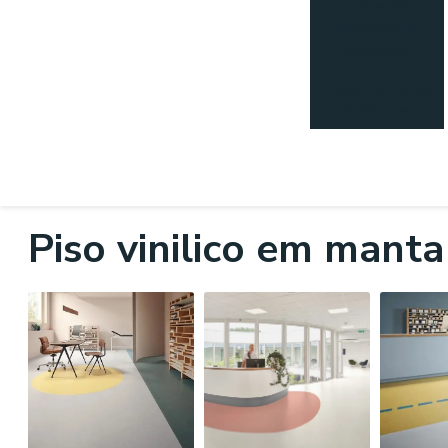
Tipos de
divisórias de
banheiros
Tipos de forros
acústicos
Piso vinilico em manta