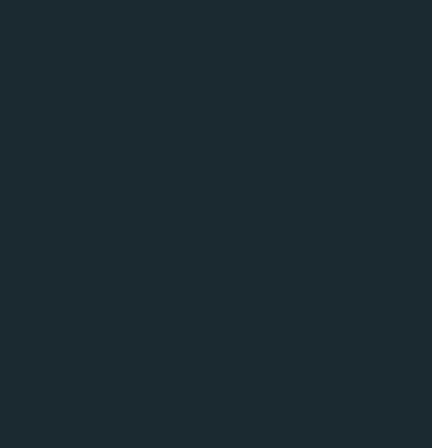
odapé poliestireno
Divisoria para escritorio de advocacia
oria para escritorio pvc
Divisórias de alto padrão
specializada em fachadas
Empresa de fachada
 de gesso acartonado
Empresa de piso laminado
de fachadas em ACM
Estrutura para forro modular
 de gesso acartonado
Fabrica de piso laminado
 de rodapé
Fabricante de gesso acartonado
Fabricante de piso vinílico
Fachada de ACM
 arquitetônica
Fachada metálica
Fachada térmica
s comerciais
Fornecedor brise Kingspan
dor de gesso acartonado
Fornecedor de piso hospitalar