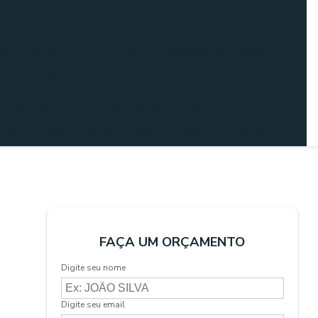
de poliestireno 15 cm
Rodapé de poliestireno 7cm
e poliestireno a prova d água
Rodapé de polietileno
 de polietileno 7 cm
Rodapé de polietileno preço
o acústico
Tratamento acústico para escritório
mento acústico parede
Valor piso vinilico em manta
FAÇA UM ORÇAMENTO
Digite seu nome
Digite seu email