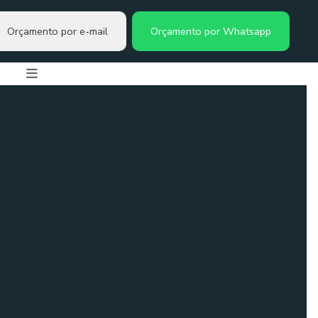
Orçamento por e-mail
Orçamento por Whatsapp
rodapé
Barra de rodapé de poliestireno
Bate maca
a preço
Brise de alumínio
Brise metálico
Carpete para escritório
Carpete escritório placa
 placas para escritório
Comprar piso vinilico em regua
imão bate maca
Distribuidor brise Hunter Douglas
ribuidor de divisória eucatex
Distribuidor de drywall
dor de gesso acartonado
Distribuidor de perfil clicado
or de pisos laminados
Distribuidor de placa drywall
tribuidora de piso laminado
Distribuidora de piso vinílico