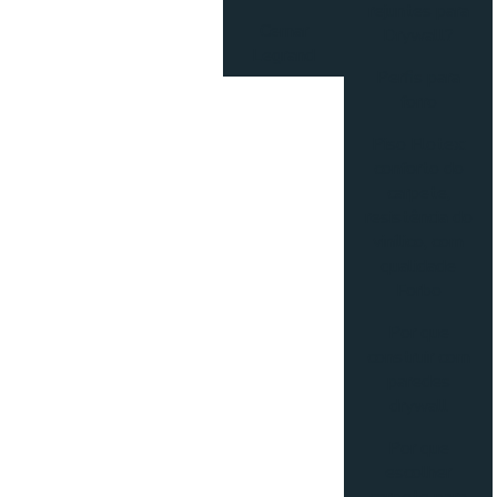
rejuntes para
Cemar
Drywall?
Legrand
Perfis para
forro
Piso Flotex:
conforto do
carpete,
resistência do
vinílico, com
qualidade
Forbo
Por que
construir com
paredes
drywall
Por que
escolher