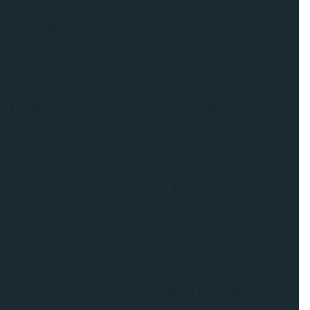
necedores de rodapé
Forro acústico comercial
Forro acústico valor
Forro baffle
Forro baffle preço
tonado
Forro de gesso acartonado colocado preço
ado preço
Forro de gesso acartonado preço
 de gesso acartonado valor
Forro de gesso com película
rro de isopor preço
Forro de isopor preço metro
orro mineral 625x625
Forro mineral orçamento
 mineral valor
Forro modular de gesso
o modular preto
Forro preto
Gesso acartonado preço
nado valor
Gesso acartonado valor do metro quadrado
lícula
Instalação de drywall
Instalação de fachadas
lação de piso hospitalar
Instalação de piso vinílico