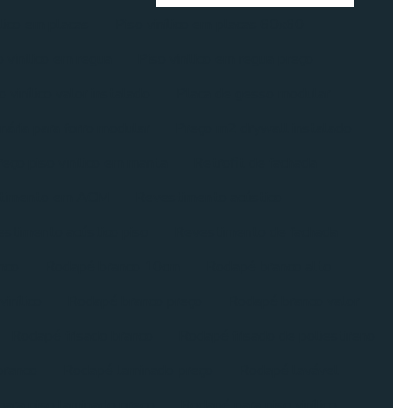
ílico em placas
Piso vinílico em placas 60x60
o vinilico em regua
Piso vinilico em regua preço
o vinílico valor instalado
Placa de gesso modular
nária para forro modular
Preço m2 drywall instalado
eço piso vinilico em manta
Retrofit de fachada
timento em ACM
Revestimento acústico
stimento acústico piso
Revestimento de fachada
nco
Rodapé branco 10cm
Rodapé branco alto
inílico
Rodapé branco preço
Rodapé branco valor
Rodapé frisado branco
Rodapé frisado de poliestireno
branco
Rodapé laminado preço
Rodapé lavável
ara piso laminado preço
Rodapé para piso vinílico