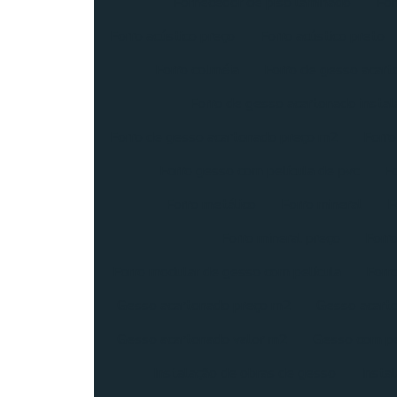
Fornecedor de piso laminado
For
Forro acústico preço
Forro acústico preto
Forro colméia
Forro de gesso acar
Forro de gesso acartonado instal
Forro de gesso acartonado preço m2
Forro
Forro gesso com película de pvc
Fo
Forro metálico
Forro mineral
F
Forro mineral preço
Forro
Forro modular de gesso com película
Forr
Gesso acartonado preço m2
Gesso acarto
Gesso acartonado valor m2
Gesso com pe
Instalação de obras de gesso
Insta