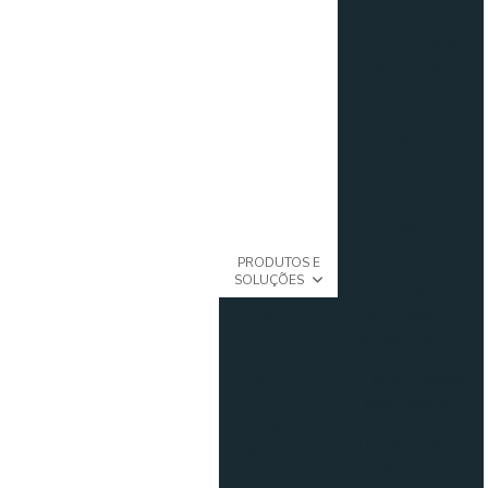
Diferentes
tipos de forro
removível
Mantas
acústicas
Mude seu
ambiente com
pisos
laminados
PRODUTOS E
SOLUÇÕES
O que é
construção em
Pisos
Steel Frame?
Pisos
O que é gesso
Vinílicos
acartonado?
Pisos
O que é Perfil
Laminados
para Forro