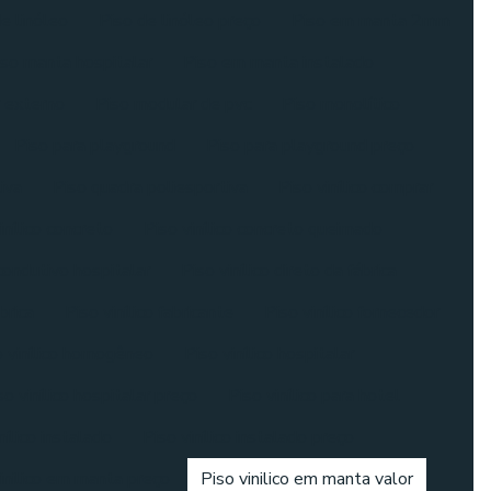
e linóleo
Piso de linóleo preço
Piso em manta 2mm
iso manta hospitalar
Piso em manta instalado
 externo
Piso modular de pvc
Piso monolítico
Piso para playground
Piso para playground preço
iva
Piso quadra poliesportiva
Piso vinílico comprar
inílico concreto
Piso vinílico concreto queimado
 condutivo hospitalar
Piso vinílico direto da fábrica
ábrica
Piso vinílico fabricante
Piso vinílico fornecedor
o vinílico homogêneo
Piso vinílico hospitalar
so vinílico hospitalar preço
Piso vinílico para hotel
nílico instalado
Piso vinílico instalado preço
inilico em manta preço
Piso vinilico em manta valor