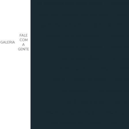
Instalação de piso vinílico clicado
Instalaçã
Isolamento acústico para escritório
Isolam
Loja de piso laminado
Loja de piso vinílico
Luminária para forro modular
Luminária f
FALE
COM
GALERIA
A
Orçamento piso vinílico
Painel ac
GENTE
Perfil drywall fábrica
Perfil par
Perfil t para forro modular
Perfi
Piso alto tráfego comercial
Piso cl
Piso condutivo
Piso elevado me
Piso flutuante preço
Piso flu
Piso hospitalar instalação
Piso hospit
Piso laminado alto padrao
Piso lami