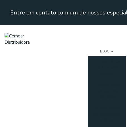
Entre em contato com um de nossos especial
BLOG
A importância
da fita para
drywall
A importância
das portas
montadas
As vantagens
do isolamento
acústico