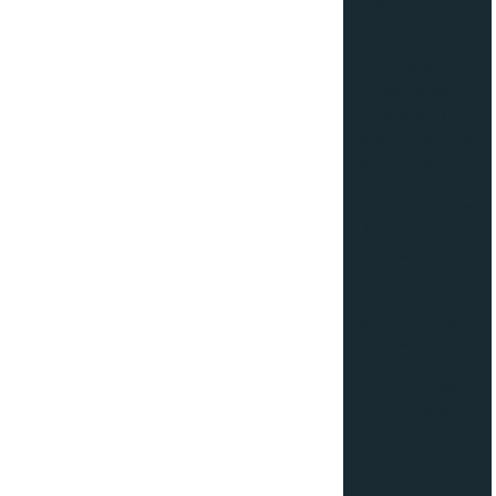
carpete para
escritório?
Quando
escolher
paredes de
gesso para sua
obra ou reforma
Quando utilizar
lã de vidro na
sua obra
Saiba mais
sobre os Pisos
Forbo
Saiba mais
sobre: parede
de gesso
acartonado