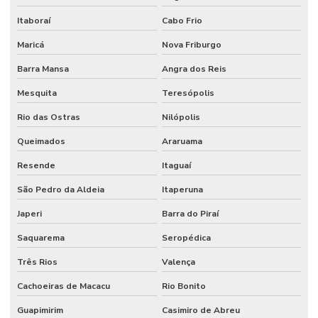
Itaboraí
Cabo Frio
Maricá
Nova Friburgo
Barra Mansa
Angra dos Reis
Mesquita
Teresópolis
Rio das Ostras
Nilópolis
Queimados
Araruama
Resende
Itaguaí
São Pedro da Aldeia
Itaperuna
Japeri
Barra do Piraí
Saquarema
Seropédica
Três Rios
Valença
Cachoeiras de Macacu
Rio Bonito
Guapimirim
Casimiro de Abreu