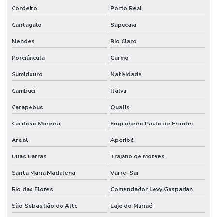
Cordeiro
Porto Real
Cantagalo
Sapucaia
Mendes
Rio Claro
Porciúncula
Carmo
Sumidouro
Natividade
Cambuci
Italva
Carapebus
Quatis
Cardoso Moreira
Engenheiro Paulo de Frontin
Areal
Aperibé
Duas Barras
Trajano de Moraes
Santa Maria Madalena
Varre-Sai
Rio das Flores
Comendador Levy Gasparian
São Sebastião do Alto
Laje do Muriaé