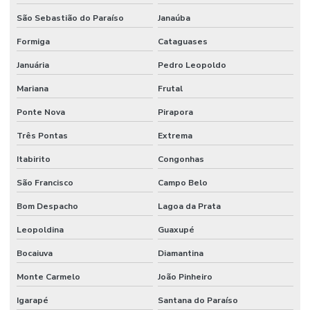
São Sebastião do Paraíso
Janaúba
Formiga
Cataguases
Januária
Pedro Leopoldo
Mariana
Frutal
Ponte Nova
Pirapora
Três Pontas
Extrema
Itabirito
Congonhas
São Francisco
Campo Belo
Bom Despacho
Lagoa da Prata
Leopoldina
Guaxupé
Bocaiuva
Diamantina
Monte Carmelo
João Pinheiro
Igarapé
Santana do Paraíso