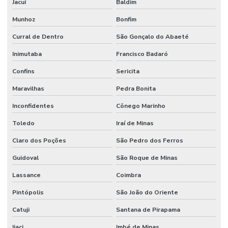
Jacuí
Baldim
Munhoz
Bonfim
Curral de Dentro
São Gonçalo do Abaeté
Inimutaba
Francisco Badaró
Confins
Sericita
Maravilhas
Pedra Bonita
Inconfidentes
Cônego Marinho
Toledo
Iraí de Minas
Claro dos Poções
São Pedro dos Ferros
Guidoval
São Roque de Minas
Lassance
Coimbra
Pintópolis
São João do Oriente
Catuji
Santana de Pirapama
Ijaci
Imbé de Minas