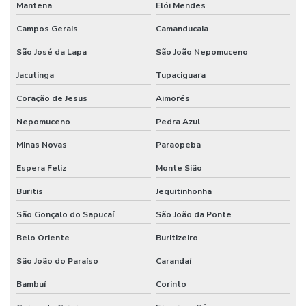
Mantena
Elói Mendes
Campos Gerais
Camanducaia
São José da Lapa
São João Nepomuceno
Jacutinga
Tupaciguara
Coração de Jesus
Aimorés
Nepomuceno
Pedra Azul
Minas Novas
Paraopeba
Espera Feliz
Monte Sião
Buritis
Jequitinhonha
São Gonçalo do Sapucaí
São João da Ponte
Belo Oriente
Buritizeiro
São João do Paraíso
Carandaí
Bambuí
Corinto