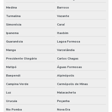
Medina
Barroso
Turmalina
Vazante
Simonésia
Caraí
Ipanema
Itaobim
Guaranésia
Lagoa Formosa
Manga
Varzelândia
Presidente Olegário
Carlos Chagas
Matipó
Águas Formosas
Baependi
Alpinópolis
Campina Verde
Carmópolis de Minas
Luz
Malacacheta
Urucuia
Peçanha
Rio Pomba
Nova Era