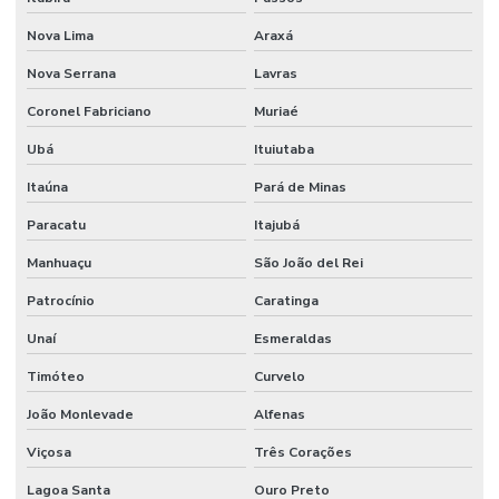
Nova Lima
Araxá
Nova Serrana
Lavras
Coronel Fabriciano
Muriaé
Ubá
Ituiutaba
Itaúna
Pará de Minas
Paracatu
Itajubá
Manhuaçu
São João del Rei
Patrocínio
Caratinga
Unaí
Esmeraldas
Timóteo
Curvelo
João Monlevade
Alfenas
Viçosa
Três Corações
Lagoa Santa
Ouro Preto