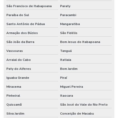
São Francisco de Itabapoana
Paraty
Paraíba do Sul
Paracambi
Santo Antônio de Pádua
Mangaratiba
Armação dos Búzios
São Fidélis
São João da Barra
Bom Jesus do Itabapoana
Vassouras
Tanguá
Arraial do Cabo
Itatiaia
Paty do Alferes
Bom Jardim
Iguaba Grande
Piraí
Miracema
Miguel Pereira
Pinheiral
Itaocara
Quissamã
São José do Vale do Rio Preto
Silva Jardim
Conceição de Macabu