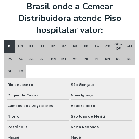
Brasil onde a Cemear
Distribuidora atende Piso
hospitalar valor:
GO e
RJ
MG
ES
SP
PR
SC
RS
PE
BA
CE
AM
DF
PA
AC
AL
AP
MA
MT
MS
PB
PI
RN
RO
RR
SE
TO
Rio de Janeiro
São Gonçalo
Duque de Caxias
Nova Iguaçu
Campos dos Goytacazes
Belford Roxo
Niterói
São João de Meriti
Petrópolis
Volta Redonda
Macaé
Magé