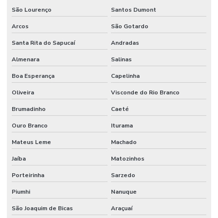
São Lourenço
Santos Dumont
Arcos
São Gotardo
Santa Rita do Sapucaí
Andradas
Almenara
Salinas
Boa Esperança
Capelinha
Oliveira
Visconde do Rio Branco
Brumadinho
Caeté
Ouro Branco
Iturama
Mateus Leme
Machado
Jaíba
Matozinhos
Porteirinha
Sarzedo
Piumhi
Nanuque
São Joaquim de Bicas
Araçuaí