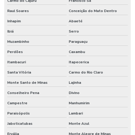
Carmo do Cajuru
Francisco Sá
Raul Soares
Conceição do Mato Dentro
Inhapim
Abaeté
Ibiá
Serro
Muzambinho
Paraguaçu
Perdões
Caxambu
Itambacuri
Itapecerica
Santa Vitória
Carmo do Rio Claro
Monte Santo de Minas
Lajinha
Conselheiro Pena
Divino
Campestre
Manhumirim
Paraisópolis
Lambari
Jaboticatubas
Monte Azul
Ervália
Monte Alegre de Minas