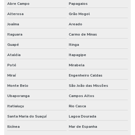
Abre Campo
Papagaios
Alterosa
Grão Mogol
Joaíma
Areado
Itaguara
Carmo de Minas
Guapé
Itinga
Ataléia
Itapagipe
Poté
Mirabela
Miraí
Engenheiro Caldas
Monte Belo
São João das Missões
Ubaporanga
Campos Altos
Itatiaiuçu
Rio Casca
Santa Maria do Suaçuí
Lagoa Dourada
Ilicínea
Mar de Espanha