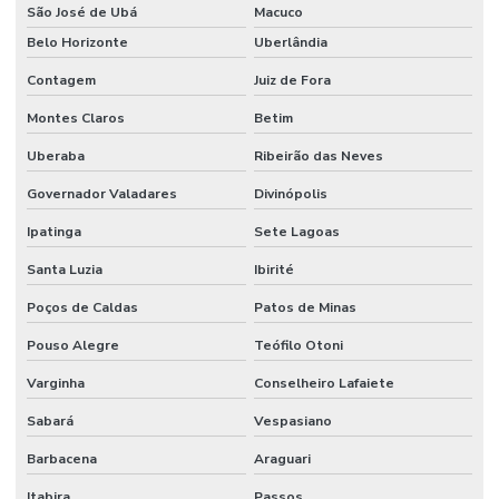
São José de Ubá
Macuco
Belo Horizonte
Uberlândia
Contagem
Juiz de Fora
Montes Claros
Betim
Uberaba
Ribeirão das Neves
Governador Valadares
Divinópolis
Ipatinga
Sete Lagoas
Santa Luzia
Ibirité
Poços de Caldas
Patos de Minas
Pouso Alegre
Teófilo Otoni
Varginha
Conselheiro Lafaiete
Sabará
Vespasiano
Barbacena
Araguari
Itabira
Passos