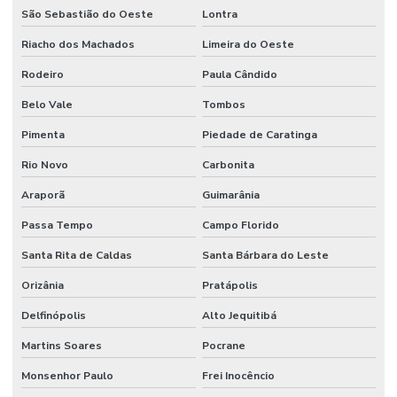
São Sebastião do Oeste
Lontra
Riacho dos Machados
Limeira do Oeste
Rodeiro
Paula Cândido
Belo Vale
Tombos
Pimenta
Piedade de Caratinga
Rio Novo
Carbonita
Araporã
Guimarânia
Passa Tempo
Campo Florido
Santa Rita de Caldas
Santa Bárbara do Leste
Orizânia
Pratápolis
Delfinópolis
Alto Jequitibá
Martins Soares
Pocrane
Monsenhor Paulo
Frei Inocêncio