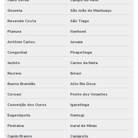
Cabo Verde
Campo do Meio
Gouveia
São João do Manhuaçu
Resende Costa
São Tiago
Planura
Itanhomi
Antônio Carlos
Juruaia
Congonhal
Pirapetinga
Jacinto
Carmo da Mata
Recreio
Ibiraci
Bueno Brandão
Alto Rio Doce
Coroaci
Ponto dos Volantes
Conceição dos Ouros
Igaratinga
Eugenópolis
Itamogi
Pedralva
Icaraí de Minas
Capim Branco
Canápolis