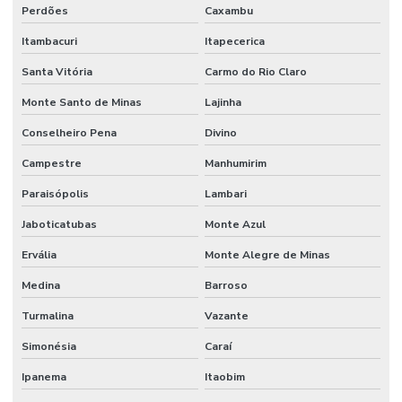
Perdões
Caxambu
Itambacuri
Itapecerica
Santa Vitória
Carmo do Rio Claro
Monte Santo de Minas
Lajinha
Conselheiro Pena
Divino
Campestre
Manhumirim
Paraisópolis
Lambari
Jaboticatubas
Monte Azul
Ervália
Monte Alegre de Minas
Medina
Barroso
Turmalina
Vazante
Simonésia
Caraí
Ipanema
Itaobim