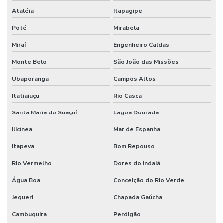
Ataléia
Itapagipe
Poté
Mirabela
Miraí
Engenheiro Caldas
Monte Belo
São João das Missões
Ubaporanga
Campos Altos
Itatiaiuçu
Rio Casca
Santa Maria do Suaçuí
Lagoa Dourada
Ilicínea
Mar de Espanha
Itapeva
Bom Repouso
Rio Vermelho
Dores do Indaiá
Água Boa
Conceição do Rio Verde
Jequeri
Chapada Gaúcha
Cambuquira
Perdigão