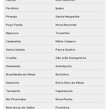
Cássia
Bom Sucesso
Perdizes
Ipaba
Piranga
Santa Margarida
Poço Fundo
Nova Resende
Raposos
Tocantins
Campanha
Mário Campos
Santa Juliana
Passa Quatro
Cruzília
São João Evangelista
Itanhandu
Alvinópolis
Brasilândia de Minas
Botelhos
Itamonte
Entre Rios de Minas
Tarumirim
Capinópolis
Rio Piracicaba
Nova Ponte
Bom Jesus do Galho
Fronteira