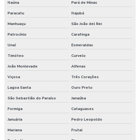
Itaúna
Pará de Minas
Paracatu
Itajubá
Manhuaçu
São João del Rei
Patrocínio
Caratinga
Unaí
Esmeraldas
Timóteo
Curvelo
João Monlevade
Alfenas
Viçosa
Três Corações
Lagoa Santa
Ouro Preto
São Sebastião do Paraíso
Janaúba
Formiga
Cataguases
Januária
Pedro Leopoldo
Mariana
Frutal