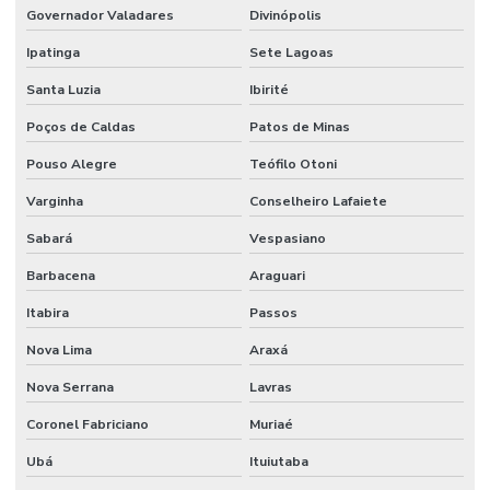
Governador Valadares
Divinópolis
Ipatinga
Sete Lagoas
Santa Luzia
Ibirité
Poços de Caldas
Patos de Minas
Pouso Alegre
Teófilo Otoni
Varginha
Conselheiro Lafaiete
Sabará
Vespasiano
Barbacena
Araguari
Itabira
Passos
Nova Lima
Araxá
Nova Serrana
Lavras
Coronel Fabriciano
Muriaé
Ubá
Ituiutaba