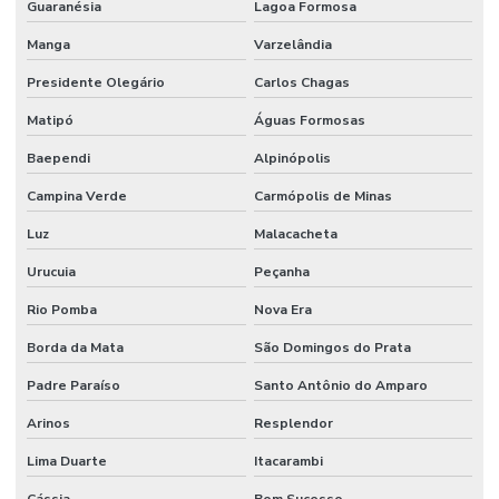
Guaranésia
Lagoa Formosa
Manga
Varzelândia
Presidente Olegário
Carlos Chagas
Matipó
Águas Formosas
Baependi
Alpinópolis
Campina Verde
Carmópolis de Minas
Luz
Malacacheta
Urucuia
Peçanha
Rio Pomba
Nova Era
Borda da Mata
São Domingos do Prata
Padre Paraíso
Santo Antônio do Amparo
Arinos
Resplendor
Lima Duarte
Itacarambi