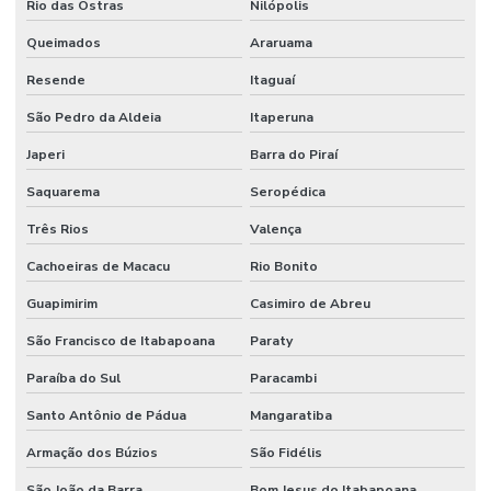
Rio das Ostras
Nilópolis
Queimados
Araruama
Resende
Itaguaí
São Pedro da Aldeia
Itaperuna
Japeri
Barra do Piraí
Saquarema
Seropédica
Três Rios
Valença
Cachoeiras de Macacu
Rio Bonito
Guapimirim
Casimiro de Abreu
São Francisco de Itabapoana
Paraty
Paraíba do Sul
Paracambi
Santo Antônio de Pádua
Mangaratiba
Armação dos Búzios
São Fidélis
São João da Barra
Bom Jesus do Itabapoana