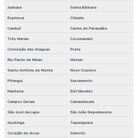
Juatuba
Santa Bárbara
Espinosa
Cláudio
Cambuí
Carmo do Paranaíba
Três Marias
Coromandel
Conceição das Alagoas
Prata
Rio Pardo de Minas
Mutum
Santo Antônio do Monte
Novo Cruzeiro
Pitangui
Sacramento
Mantena
Elói Mendes
Campos Gerais
Camanducaia
São José da Lapa
São João Nepomuceno
Jacutinga
Tupaciguara
Coração de Jesus
Aimorés