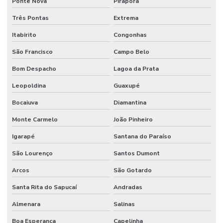
Ponte Nova
Pirapora
Três Pontas
Extrema
Itabirito
Congonhas
São Francisco
Campo Belo
Bom Despacho
Lagoa da Prata
Leopoldina
Guaxupé
Bocaiuva
Diamantina
Monte Carmelo
João Pinheiro
Igarapé
Santana do Paraíso
São Lourenço
Santos Dumont
Arcos
São Gotardo
Santa Rita do Sapucaí
Andradas
Almenara
Salinas
Boa Esperança
Capelinha