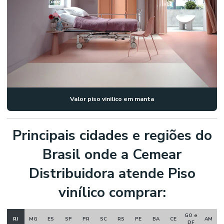
Valor piso vinilico em manta
Principais cidades e regiões do
Brasil onde a Cemear
Distribuidora atende Piso
vinílico comprar:
GO e
RJ
MG
ES
SP
PR
SC
RS
PE
BA
CE
AM
DF