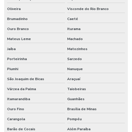
Oliveira
Visconde do Rio Branco
Brumadinho
Caeté
Ouro Branco
Iturama
Mateus Leme
Machado
Jaíba
Matozinhos
Porteirinha
Sarzedo
Piumhi
Nanuque
São Joaquim de Bicas
Araçuaí
Várzea da Palma
Taiobeiras
Itamarandiba
Guanhães
Ouro Fino
Brasília de Minas
Carangola
Pompéu
Barão de Cocais
Além Paraíba