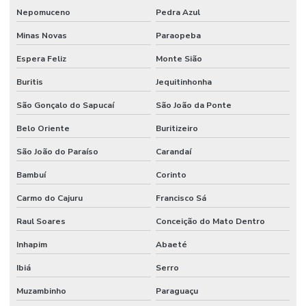
Nepomuceno
Pedra Azul
Minas Novas
Paraopeba
Espera Feliz
Monte Sião
Buritis
Jequitinhonha
São Gonçalo do Sapucaí
São João da Ponte
Belo Oriente
Buritizeiro
São João do Paraíso
Carandaí
Bambuí
Corinto
Carmo do Cajuru
Francisco Sá
Raul Soares
Conceição do Mato Dentro
Inhapim
Abaeté
Ibiá
Serro
Muzambinho
Paraguaçu