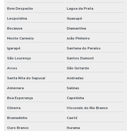
Bom Despacho
Lagoa da Prata
Leopoldina
Guaxupé
Bocaiuva
Diamantina
Monte Carmelo
João Pinheiro
Igarapé
Santana do Paraíso
São Lourenço
Santos Dumont
Arcos
São Gotardo
Santa Rita do Sapucaí
Andradas
Almenara
Salinas
Boa Esperança
Capelinha
Oliveira
Visconde do Rio Branco
Brumadinho
Caeté
Ouro Branco
Iturama