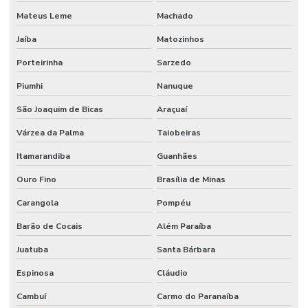
Mateus Leme
Machado
Jaíba
Matozinhos
Porteirinha
Sarzedo
Piumhi
Nanuque
São Joaquim de Bicas
Araçuaí
Várzea da Palma
Taiobeiras
Itamarandiba
Guanhães
Ouro Fino
Brasília de Minas
Carangola
Pompéu
Barão de Cocais
Além Paraíba
Juatuba
Santa Bárbara
Espinosa
Cláudio
Cambuí
Carmo do Paranaíba