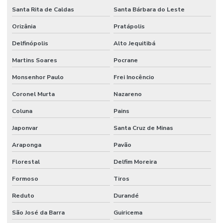
Santa Rita de Caldas
Santa Bárbara do Leste
Orizânia
Pratápolis
Delfinópolis
Alto Jequitibá
Martins Soares
Pocrane
Monsenhor Paulo
Frei Inocêncio
Coronel Murta
Nazareno
Coluna
Pains
Japonvar
Santa Cruz de Minas
Araponga
Pavão
Florestal
Delfim Moreira
Formoso
Tiros
Reduto
Durandé
São José da Barra
Guiricema