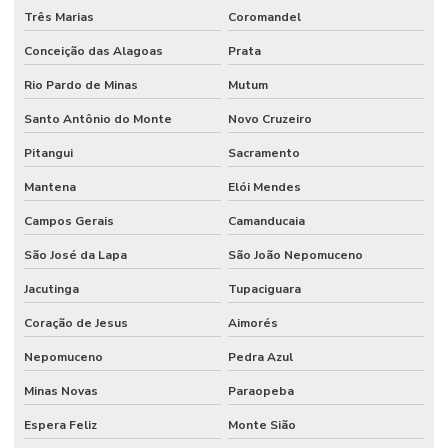
Três Marias
Coromandel
Conceição das Alagoas
Prata
Rio Pardo de Minas
Mutum
Santo Antônio do Monte
Novo Cruzeiro
Pitangui
Sacramento
Mantena
Elói Mendes
Campos Gerais
Camanducaia
São José da Lapa
São João Nepomuceno
Jacutinga
Tupaciguara
Coração de Jesus
Aimorés
Nepomuceno
Pedra Azul
Minas Novas
Paraopeba
Espera Feliz
Monte Sião