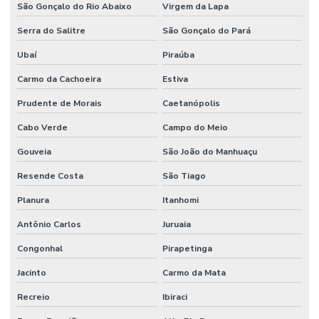
São Gonçalo do Rio Abaixo
Virgem da Lapa
Serra do Salitre
São Gonçalo do Pará
Ubaí
Piraúba
Carmo da Cachoeira
Estiva
Prudente de Morais
Caetanópolis
Cabo Verde
Campo do Meio
Gouveia
São João do Manhuaçu
Resende Costa
São Tiago
Planura
Itanhomi
Antônio Carlos
Juruaia
Congonhal
Pirapetinga
Jacinto
Carmo da Mata
Recreio
Ibiraci