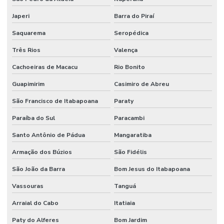
Japeri
Barra do Piraí
Saquarema
Seropédica
Três Rios
Valença
Cachoeiras de Macacu
Rio Bonito
Guapimirim
Casimiro de Abreu
São Francisco de Itabapoana
Paraty
Paraíba do Sul
Paracambi
Santo Antônio de Pádua
Mangaratiba
Armação dos Búzios
São Fidélis
São João da Barra
Bom Jesus do Itabapoana
Vassouras
Tanguá
Arraial do Cabo
Itatiaia
Paty do Alferes
Bom Jardim