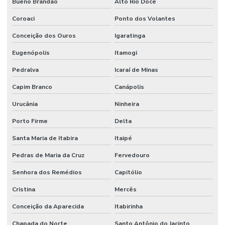
Bueno Brandão
Alto Rio Doce
Coroaci
Ponto dos Volantes
Conceição dos Ouros
Igaratinga
Eugenópolis
Itamogi
Pedralva
Icaraí de Minas
Capim Branco
Canápolis
Urucânia
Ninheira
Porto Firme
Delta
Santa Maria de Itabira
Itaipé
Pedras de Maria da Cruz
Fervedouro
Senhora dos Remédios
Capitólio
Cristina
Mercês
Conceição da Aparecida
Itabirinha
Chapada do Norte
Santo Antônio do Jacinto