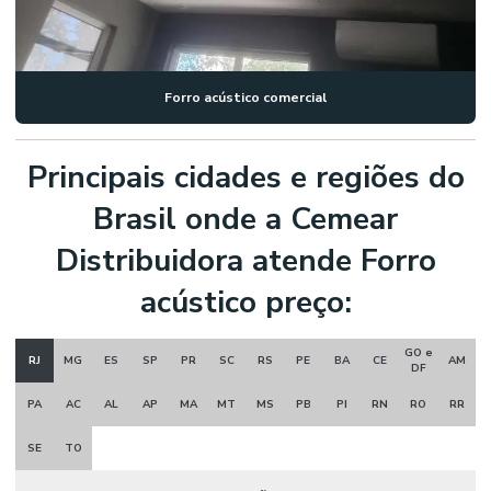
Forro acústico comercial
Principais cidades e regiões do
Brasil onde a Cemear
Distribuidora atende Forro
acústico preço:
GO e
RJ
MG
ES
SP
PR
SC
RS
PE
BA
CE
AM
DF
PA
AC
AL
AP
MA
MT
MS
PB
PI
RN
RO
RR
SE
TO