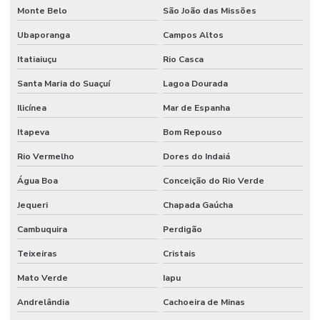
Monte Belo
São João das Missões
Ubaporanga
Campos Altos
Itatiaiuçu
Rio Casca
Santa Maria do Suaçuí
Lagoa Dourada
Ilicínea
Mar de Espanha
Itapeva
Bom Repouso
Rio Vermelho
Dores do Indaiá
Água Boa
Conceição do Rio Verde
Jequeri
Chapada Gaúcha
Cambuquira
Perdigão
Teixeiras
Cristais
Mato Verde
Iapu
Andrelândia
Cachoeira de Minas