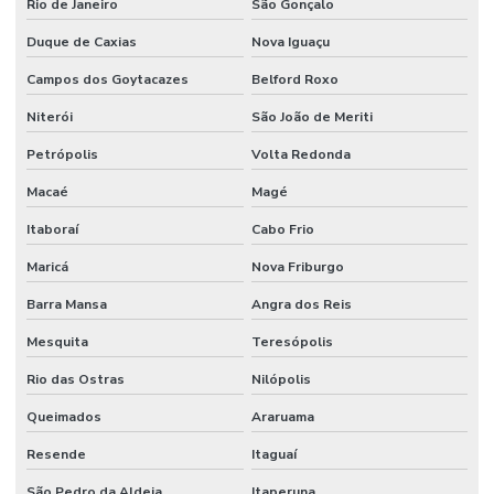
Rio de Janeiro
São Gonçalo
Duque de Caxias
Nova Iguaçu
Campos dos Goytacazes
Belford Roxo
Niterói
São João de Meriti
Petrópolis
Volta Redonda
Macaé
Magé
Itaboraí
Cabo Frio
Maricá
Nova Friburgo
Barra Mansa
Angra dos Reis
Mesquita
Teresópolis
Rio das Ostras
Nilópolis
Queimados
Araruama
Resende
Itaguaí
São Pedro da Aldeia
Itaperuna