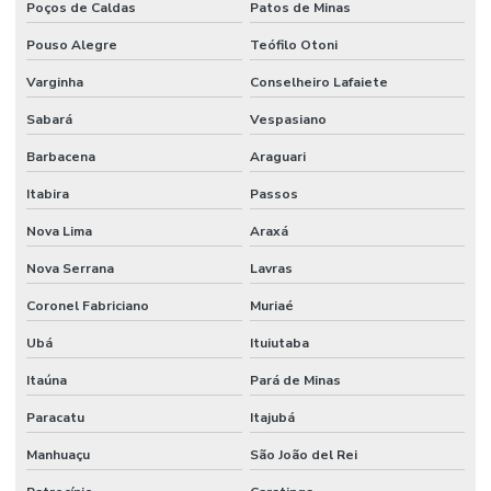
Poços de Caldas
Patos de Minas
Pouso Alegre
Teófilo Otoni
Varginha
Conselheiro Lafaiete
Sabará
Vespasiano
Barbacena
Araguari
Itabira
Passos
Nova Lima
Araxá
Nova Serrana
Lavras
Coronel Fabriciano
Muriaé
Ubá
Ituiutaba
Itaúna
Pará de Minas
Paracatu
Itajubá
Manhuaçu
São João del Rei