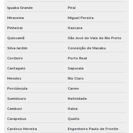
Iguaba Grande
Piraí
Miracema
Miguel Pereira
Pinheiral
Itaocara
Quissamã
São José do Vale do Rio Preto
Silva Jardim
Conceição de Macabu
Cordeiro
Porto Real
Cantagalo
Sapucaia
Mendes
Rio Claro
Porciúncula
Carmo
Sumidouro
Natividade
Cambuci
Italva
Carapebus
Quatis
Cardoso Moreira
Engenheiro Paulo de Frontin