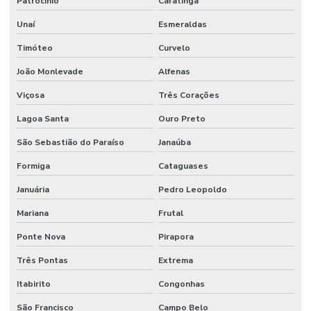
Patrocínio
Caratinga
Unaí
Esmeraldas
Timóteo
Curvelo
João Monlevade
Alfenas
Viçosa
Três Corações
Lagoa Santa
Ouro Preto
São Sebastião do Paraíso
Janaúba
Formiga
Cataguases
Januária
Pedro Leopoldo
Mariana
Frutal
Ponte Nova
Pirapora
Três Pontas
Extrema
Itabirito
Congonhas
São Francisco
Campo Belo