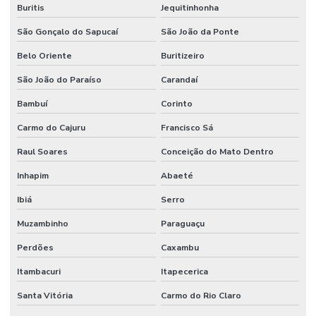
Buritis
Jequitinhonha
São Gonçalo do Sapucaí
São João da Ponte
Belo Oriente
Buritizeiro
São João do Paraíso
Carandaí
Bambuí
Corinto
Carmo do Cajuru
Francisco Sá
Raul Soares
Conceição do Mato Dentro
Inhapim
Abaeté
Ibiá
Serro
Muzambinho
Paraguaçu
Perdões
Caxambu
Itambacuri
Itapecerica
Santa Vitória
Carmo do Rio Claro