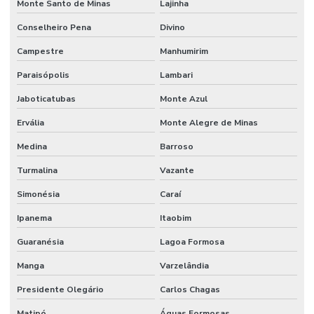
Monte Santo de Minas
Lajinha
Conselheiro Pena
Divino
Campestre
Manhumirim
Paraisópolis
Lambari
Jaboticatubas
Monte Azul
Ervália
Monte Alegre de Minas
Medina
Barroso
Turmalina
Vazante
Simonésia
Caraí
Ipanema
Itaobim
Guaranésia
Lagoa Formosa
Manga
Varzelândia
Presidente Olegário
Carlos Chagas
Matipó
Águas Formosas