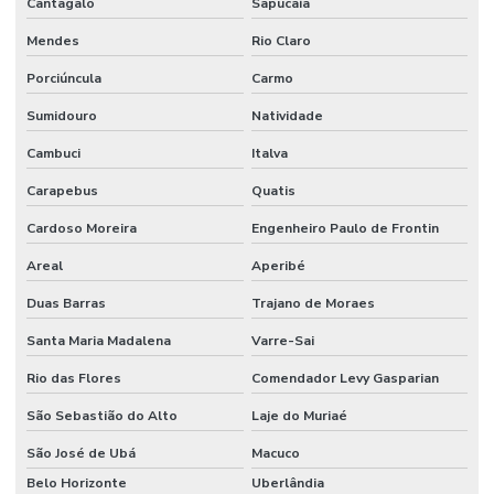
Cantagalo
Sapucaia
Mendes
Rio Claro
Porciúncula
Carmo
Sumidouro
Natividade
Cambuci
Italva
Carapebus
Quatis
Cardoso Moreira
Engenheiro Paulo de Frontin
Areal
Aperibé
Duas Barras
Trajano de Moraes
Santa Maria Madalena
Varre-Sai
Rio das Flores
Comendador Levy Gasparian
São Sebastião do Alto
Laje do Muriaé
São José de Ubá
Macuco
Belo Horizonte
Uberlândia