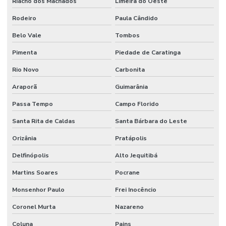
Riacho dos Machados
Limeira do Oeste
Rodeiro
Paula Cândido
Belo Vale
Tombos
Pimenta
Piedade de Caratinga
Rio Novo
Carbonita
Araporã
Guimarânia
Passa Tempo
Campo Florido
Santa Rita de Caldas
Santa Bárbara do Leste
Orizânia
Pratápolis
Delfinópolis
Alto Jequitibá
Martins Soares
Pocrane
Monsenhor Paulo
Frei Inocêncio
Coronel Murta
Nazareno
Coluna
Pains