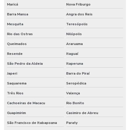
Maricá
Nova Friburgo
Barra Mansa
Angra dos Reis
Mesquita
Teresópolis
Rio das Ostras
Nilópolis
Queimados
Araruama
Resende
Itaguaí
São Pedro da Aldeia
Itaperuna
Japeri
Barra do Piraí
Saquarema
Seropédica
Três Rios
Valença
Cachoeiras de Macacu
Rio Bonito
Guapimirim
Casimiro de Abreu
São Francisco de Itabapoana
Paraty