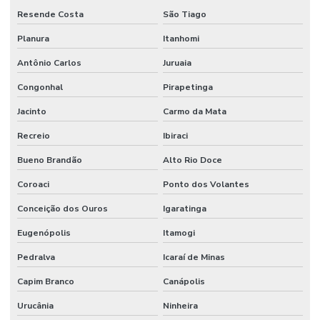
Resende Costa
São Tiago
Planura
Itanhomi
Antônio Carlos
Juruaia
Congonhal
Pirapetinga
Jacinto
Carmo da Mata
Recreio
Ibiraci
Bueno Brandão
Alto Rio Doce
Coroaci
Ponto dos Volantes
Conceição dos Ouros
Igaratinga
Eugenópolis
Itamogi
Pedralva
Icaraí de Minas
Capim Branco
Canápolis
Urucânia
Ninheira