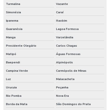
Turmalina
Vazante
Simonésia
Caraí
Ipanema
Itaobim
Guaranésia
Lagoa Formosa
Manga
Varzelândia
Presidente Olegário
Carlos Chagas
Matipó
Águas Formosas
Baependi
Alpinópolis
Campina Verde
Carmópolis de Minas
Luz
Malacacheta
Urucuia
Peçanha
Rio Pomba
Nova Era
Borda da Mata
São Domingos do Prata