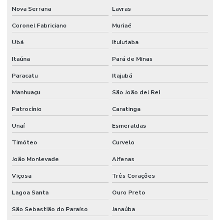
Nova Serrana
Lavras
Coronel Fabriciano
Muriaé
Ubá
Ituiutaba
Itaúna
Pará de Minas
Paracatu
Itajubá
Manhuaçu
São João del Rei
Patrocínio
Caratinga
Unaí
Esmeraldas
Timóteo
Curvelo
João Monlevade
Alfenas
Viçosa
Três Corações
Lagoa Santa
Ouro Preto
São Sebastião do Paraíso
Janaúba