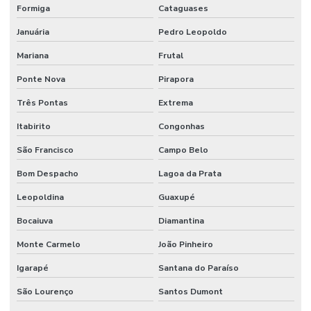
Formiga
Cataguases
Januária
Pedro Leopoldo
Mariana
Frutal
Ponte Nova
Pirapora
Três Pontas
Extrema
Itabirito
Congonhas
São Francisco
Campo Belo
Bom Despacho
Lagoa da Prata
Leopoldina
Guaxupé
Bocaiuva
Diamantina
Monte Carmelo
João Pinheiro
Igarapé
Santana do Paraíso
São Lourenço
Santos Dumont