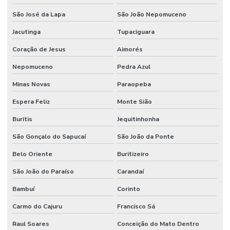
São José da Lapa
São João Nepomuceno
Jacutinga
Tupaciguara
Coração de Jesus
Aimorés
Nepomuceno
Pedra Azul
Minas Novas
Paraopeba
Espera Feliz
Monte Sião
Buritis
Jequitinhonha
São Gonçalo do Sapucaí
São João da Ponte
Belo Oriente
Buritizeiro
São João do Paraíso
Carandaí
Bambuí
Corinto
Carmo do Cajuru
Francisco Sá
Raul Soares
Conceição do Mato Dentro