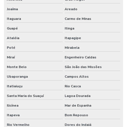
Joaíma
Areado
Itaguara
Carmo de Minas
Guapé
Itinga
Ataléia
Itapagipe
Poté
Mirabela
Miraí
Engenheiro Caldas
Monte Belo
São João das Missões
Ubaporanga
Campos Altos
Itatiaiuçu
Rio Casca
Santa Maria do Suaçuí
Lagoa Dourada
Ilicínea
Mar de Espanha
Itapeva
Bom Repouso
Rio Vermelho
Dores do Indaiá