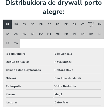
Distribuidora de drywall porto
alegre:
GO e
RJ
MG
ES
SP
PR
SC
RS
PE
BA
CE
AM
DF
PA
AC
AL
AP
MA
MT
MS
PB
PI
RN
RO
RR
SE
TO
Rio de Janeiro
São Gonçalo
Duque de Caxias
Nova Iguaçu
Campos dos Goytacazes
Belford Roxo
Niterói
São João de Meriti
Petrópolis
Volta Redonda
Macaé
Magé
Itaboraí
Cabo Frio