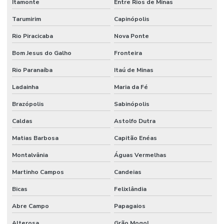
Itamonte
Entre Rios de Minas
Tarumirim
Capinópolis
Rio Piracicaba
Nova Ponte
Bom Jesus do Galho
Fronteira
Rio Paranaíba
Itaú de Minas
Ladainha
Maria da Fé
Brazópolis
Sabinópolis
Caldas
Astolfo Dutra
Matias Barbosa
Capitão Enéas
Montalvânia
Águas Vermelhas
Martinho Campos
Candeias
Bicas
Felixlândia
Abre Campo
Papagaios
Alterosa
Grão Mogol