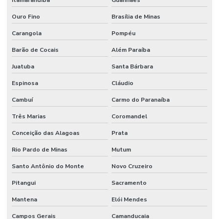
Itamarandiba
Guanhães
Ouro Fino
Brasília de Minas
Carangola
Pompéu
Barão de Cocais
Além Paraíba
Juatuba
Santa Bárbara
Espinosa
Cláudio
Cambuí
Carmo do Paranaíba
Três Marias
Coromandel
Conceição das Alagoas
Prata
Rio Pardo de Minas
Mutum
Santo Antônio do Monte
Novo Cruzeiro
Pitangui
Sacramento
Mantena
Elói Mendes
Campos Gerais
Camanducaia