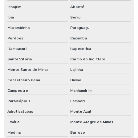
Inhapim
Abaeté
Ibiá
Serro
Muzambinho
Paraguaçu
Perdões
Caxambu
Itambacuri
Itapecerica
Santa Vitória
Carmo do Rio Claro
Monte Santo de Minas
Lajinha
Conselheiro Pena
Divino
Campestre
Manhumirim
Paraisópolis
Lambari
Jaboticatubas
Monte Azul
Ervália
Monte Alegre de Minas
Medina
Barroso